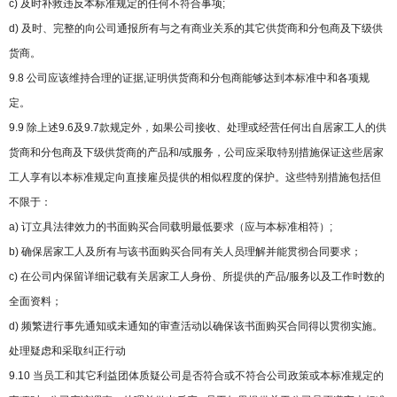
c) 及时补救违反本标准规定的任何不符合事项;
d) 及时、完整的向公司通报所有与之有商业关系的其它供货商和分包商及下级供
货商。
9.8 公司应该维持合理的证据,证明供货商和分包商能够达到本标准中和各项规
定。
9.9 除上述9.6及9.7款规定外，如果公司接收、处理或经营任何出自居家工人的供
货商和分包商及下级供货商的产品和/或服务，公司应采取特别措施保证这些居家
工人享有以本标准规定向直接雇员提供的相似程度的保护。这些特别措施包括但
不限于：
a) 订立具法律效力的书面购买合同载明最低要求（应与本标准相符）;
b) 确保居家工人及所有与该书面购买合同有关人员理解并能贯彻合同要求；
c) 在公司内保留详细记载有关居家工人身份、所提供的产品/服务以及工作时数的
全面资料；
d) 频繁进行事先通知或未通知的审查活动以确保该书面购买合同得以贯彻实施。
处理疑虑和采取纠正行动
9.10 当员工和其它利益团体质疑公司是否符合或不符合公司政策或本标准规定的