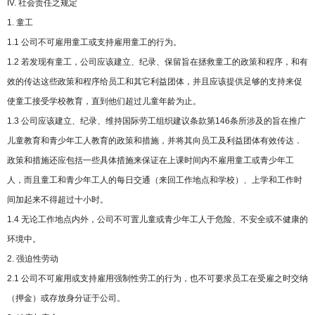
IV. 社会责任之规定
1. 童工
1.1 公司不可雇用童工或支持雇用童工的行为。
1.2 若发现有童工，公司应该建立、纪录、保留旨在拯救童工的政策和程序，和有
效的传达这些政策和程序给员工和其它利益团体，并且应该提供足够的支持来促
使童工接受学校教育，直到他们超过儿童年龄为止。
1.3 公司应该建立、纪录、维持国际劳工组织建议条款第146条所涉及的旨在推广
儿童教育和青少年工人教育的政策和措施，并将其向员工及利益团体有效传达．
政策和措施还应包括一些具体措施来保证在上课时间内不雇用童工或青少年工
人，而且童工和青少年工人的每日交通（来回工作地点和学校）、上学和工作时
间加起来不得超过十小时。
1.4 无论工作地点内外，公司不可置儿童或青少年工人于危险、不安全或不健康的
环境中。
2. 强迫性劳动
2.1 公司不可雇用或支持雇用强制性劳工的行为，也不可要求员工在受雇之时交纳
（押金）或存放身分证于公司。