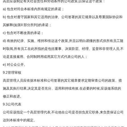
高层应该制定有关社会责任和劳动条件的公司政策,以保证这个政策：
a) 包含对符合本标准内所有规定的承诺；
b) 包含对遵守国家和其它适用的法律、公司签署的其它规章以及尊重国际协议和
其解释(如第II 部分所列)的承诺；
c) 包含对不断改善的承诺；
d) 有效的纪录、实施、维持和传达这个政策,并且以明白易懂的形式供所有员工随
时取阅,所有员工在此所指的是包括董事、决策阶层、经理、监督和非管理人员,不
论是直接雇用、合同制聘用或用其它方式代表公司的人；
e) 对公众公开。
9.2管理审核
高层管理人员应依据本标准和公司签署的其它规章要求定期审查公司的政策、措
施及其执行结果,决定其是否充分、适用和持续有效.在必要的时候,应该做系统的
修正和改进。
9.3公司代表
公司应该指定一个高层管理代表,不论他在公司是否担负其它职务,来负责保证公司
达到本标准中的规定。