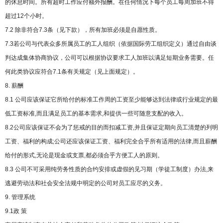
的休息时间。所有超时工作应付额外报酬。在任何情况下每个员工每周加班不得
超过12个小时。
7.2 除非符合7.3条（见下款），所有加班必须是自愿性质。
7.3若公司与代表众多所属员工的工人组织（依据国际劳工组织定义）通过自由谈
判达成集体协商协议，公司可以根据协议要求工人加班以满足短期业务需要。任
何此类协议应符合7.1条有关规定（见上面规定）。
8. 薪酬
8.1 公司应该保证它所给付的标准工作周的工资至少能够达到法律或行业规定的最
低工资标准,而且满足员工的基本需求,和提供一些可随意支配的收入。
8.2公司应该保证不会为了惩戒的目的而扣减工资,并且保证定期向员工清楚的列明
工资、福利的构成;公司还应该保证工资、福利完全合乎所有适用的法律,而且薪酬
给付的形式,无论是现金或支票,都必须合乎方便工人的原则。
8.3 公司不可采用纯劳务性质的合约安排或虚假的见习期（学徒工制度）办法,来
逃避劳动法和社会安全法规中明定的公司对员工应尽的义务。
9. 管理系统
9.1政 策