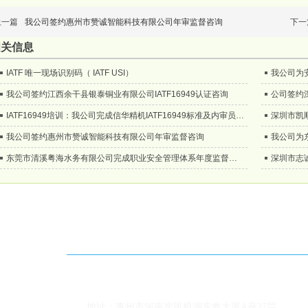
上一篇
我公司签约惠州市赞诚智能科技有限公司年审监督咨询
下一
相关信息
IATF 唯一现场识别码（ IATF USI）
我公司为安
我公司签约江西余干县银泰铜业有限公司IATF16949认证咨询
公司签约深
IATF16949培训：我公司完成信华精机IATF16949标准及内审员培训
深圳市凯顺
我公司签约惠州市赞诚智能科技有限公司年审监督咨询
东莞市清溪粤海水务有限公司完成职业安全管理体系年度监督审核
深圳市志诚
联系方式
多
13802277090 叶先生
邮箱：
168188788@qq
地址：惠州市河南岸斑樟湖东鑫大厦A座27层